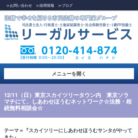
≫お問い合わせ
≫採用情報
≫ブログ
メニューを開く
12/11（日）東京スカイツリータウン内 東京ソラ
マチにて、しあわせほうむネットワーク☆法務・相
続無料相談会☆
テーマ＝『スカイツリーにしあわせほうむサンタがやって
きた』