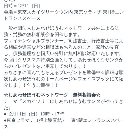
日時＝12/11（日）
会場＝東京スカイツリータウン内 東京ソラマチ 東1階エン
トランススペース
一般社団法人しあわせほうむネットワーク共催による法
務・労務の無料相談会を開催します。
ファイナンシャルプランナー、司法書士、行政書士等によ
る相続や遺言などの相談はもちろんのこと、家計の見直
し、債務整理など幅広い分野に無料相談対応いたします。
今回はクリスマス特別企画としてしあわせほうむサンタか
らのプレゼントをご用意しております！
みなさまに喜んでもらえるプレゼントを準備中☆詳細は順
次しあわせほうむのホームページやフェイスブックにて紹
介します！乞うご期待！！
☆しあわせほうむネットワーク 無料相談会☆
テーマ『スカイツリーにしあわせほうむサンタがやってき
た』
●12月11日（日）10時～17時
●東京ソラマチ（押上駅直結） 東1階エントランススペー
ス