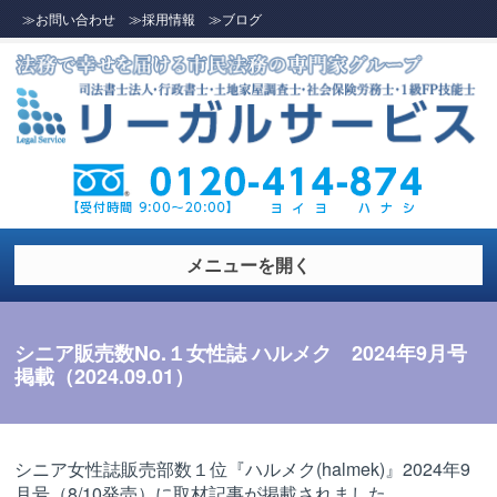
≫お問い合わせ
≫採用情報
≫ブログ
メニューを開く
シニア販売数No.１女性誌 ハルメク 2024年9月号
掲載（2024.09.01）
シニア女性誌販売部数１位『ハルメク(halmek)』2024年9
月号（8/10発売）に取材記事が掲載されました。