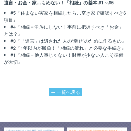
遺言・お金・家…もめない！「相続」の基本 #1～#5
#5『住まない実家を相続したら…空き家で確認すべき6
項目』
#4『相続＝争族にしない！事前に把握すべき「お金」
とは？』
#3『「遺言」は遺された人の“幸せ”のために作るもの』
#2『1年以内が勝負！「相続の流れ」と必要な手続き』
#1『相続＝他人事じゃない！財産が少ない人こそ準備
が大切』
← 一覧へ戻る