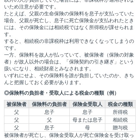
いため注意が必要です。
たとえば、父親の生命保険の保険料を息子が支払っていた
場合、父親が死亡し、息子に死亡保険金が支払われたとき
には、その保険金には相続税ではなく所得税が課せられま
す。
すると、相続税の非課税枠は利用できなくなってしまうの
です。
一方、保険料を故人が払っていて、被保険者（保険の対象
者）が故人以外の場合は、「保険契約の引き継ぎ」という
扱いになり、相続財産とみなされます。
いずれにせよ、その保険料を誰が負担していたのか、きち
んと把握しておく必要があります。
◎保険料の負担者・受取人による税金の種類（例）
被保険者
保険料の負担者
保険金受取人
税金の種類
父
息子
息子
所得税
父
父
母または息子
相続税
父
息子
母
贈与税
被保険者が死亡し、保険金受取人が死亡保険金を受け取っ