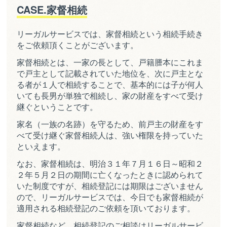
CASE.家督相続
リーガルサービスでは、家督相続という相続手続き
をご依頼頂くことがございます。
家督相続とは、一家の長として、戸籍謄本にこれま
で戸主として記載されていた地位を、次に戸主とな
る者が１人で相続することで、基本的には子が何人
いても長男が単独で相続し、家の財産をすべて受け
継ぐということです。
家名（一族の名跡）を守るため、前戸主の財産をす
べて受け継ぐ家督相続人は、強い権限を持っていた
といえます。
なお、家督相続は、明治３１年７月１６日～昭和２
２年５月２日の期間に亡くなったときに認められて
いた制度ですが、相続登記には期限はございません
ので、リーガルサービスでは、今日でも家督相続が
適用される相続登記のご依頼を頂いております。
家督相続など、相続登記のご相談はリーガルサービ